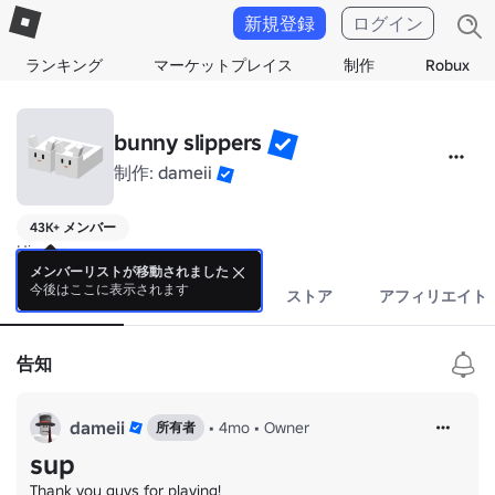
新規登録
ログイン
ランキング
マーケットプレイス
制作
Robux
bunny slippers
制作:
dameii
43K+ メンバー
Hi
メンバーリストが移動されました
今後はここに表示されます
情報
イベント
ストア
アフィリエイト
告知
dameii
•
4mo
•
Owner
所有者
sup
Thank you guys for playing!