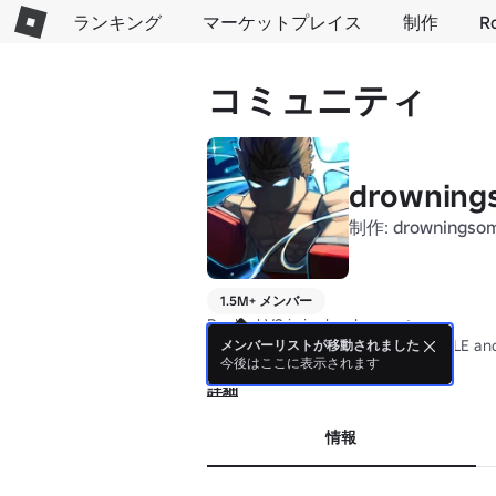
ランキング
マーケットプレイス
制作
R
コミュニティ
drowning
制作:
drowningso
1.5M+ メンバー
Ranked V2 is in development:

- Every gamepass will be DROPPABLE and
メンバーリストが移動されました
今後はここに表示されます
- Ring entrances for all games

- Multiple new styles
詳細
情報