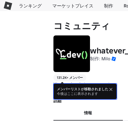
ランキング
マーケットプレイス
制作
R
コミュニティ
whatever_
制作:
Milo
131.2K+ メンバー
Hi, we make whatever we want.

メンバーリストが移動されました
今後はここに表示されます
Makers of: 

1. Voxel Destruction Physics

詳細
2. Dan's Karaoke

3. VOXEL DESTRUCT 2.
情報