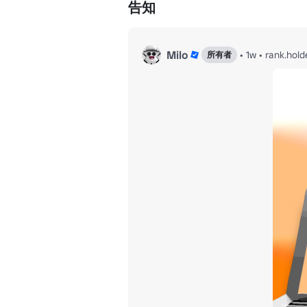
告知
Milo
•
1w
•
rank.hold
所有者