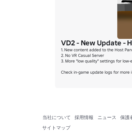
VD2 - New Update - H
1. New content added to the Host Pane
2. No VR Casual Server

3. More "low quality" settings for low-
Check in-game update logs for more i
当社について
採用情報
ニュース
保護
サイトマップ