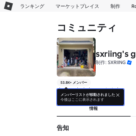
ランキング
マーケットプレイス
制作
R
コミュニティ
sxriing's 
制作:
SXRIING
53.8K+ メンバー
always rushed, always untested
メンバーリストが移動されました
詳細
今後はここに表示されます
情報
告知