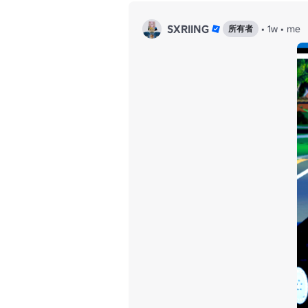
SXRIING
•
1w
•
me
所有者