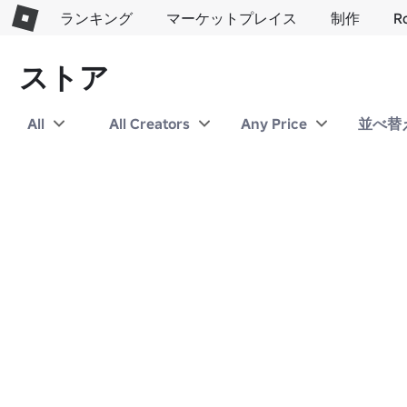
ランキング
マーケットプレイス
制作
R
ストア
All
All Creators
Any Price
並べ替え