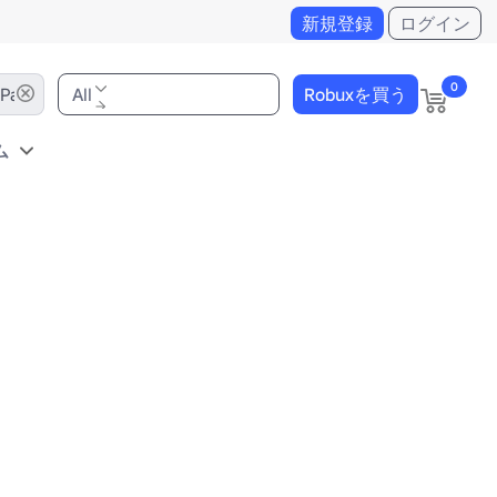
新規登録
ログイン
0
All
Robuxを買う
ム