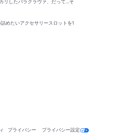
カリしたバラクラヴァ、だって...そ
つ詰めたいアクセサリースロットを1
他のマスクはこちら: 
blox.com/catalog?
lava&Category=13&Subcategory=40&CreatorName=JohnDrink
idのテクスチャ

アイテムはこち
roblox.com/catalog?
ubcategory=40&CreatorName=JohnDrinkin
ィ
プライバシー
プライバシー設定