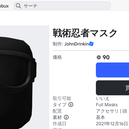
obux
戦術忍者マスク
制作:
JohnDrinkin
90
価格
取引可能
いいえ
タイプ
Full Masks
配置
アクセサリ | 頭
素材
基本
作成日
2021年12月16日