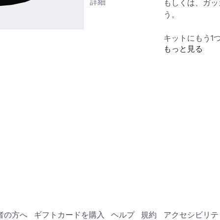
詳細
もしくは、ガッ
う。

キットにもう1
もっと見る
つ保存します!

https://www.ro
Keyword=balac
AlkalineCan
その他のUGC
ら:
https://www.
Category=13&S
者の方へ
ギフトカードを購入
ヘルプ
規約
アクセシビリテ