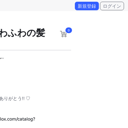
新規登録
ログイン
わふわの髪
0
ん。
りがとう!! ♡

blox.com/catalog?
eatorName=Fae%27s%20World&CreatorType=Group