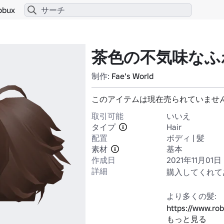
obux
茶色の不気味なふ
制作:
Fae's World
このアイテムは現在売られていませ
取引可能
いいえ
タイプ
Hair
配置
ボディ | 髪
素材
基本
作成日
2021年11月01日
詳細
購入してくれてあ
https://www.ro
もっと見る
Category=1&Cr