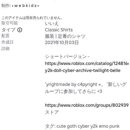
制作:
• w e b k i d z •
このアイテムは現在売られていません。
取引可能
いいえ
タイプ
Classic Shirts
配置
服装 | 定番のシャツ
作成日
2021年10月03日
詳細
ショートバージョン - 
https://www.roblox.com/catalog/12481
y2k-doll-cyber-archive-twilight-belle
̊ yrightmade by c4pyright ⋆。 ̊ 新しいグ
ループに参加してさらに <3

https://www.roblox.com/groups/8029392
ストア

タグ: cute goth cyber y2k emo punk 