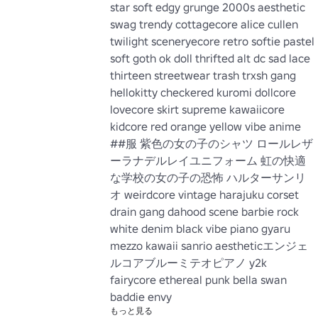
star soft edgy grunge 2000s aesthetic 
swag trendy cottagecore alice cullen 
twilight sceneryecore retro softie pastel 
soft goth ok doll thrifted alt dc sad lace 
thirteen streetwear trash trxsh gang 
hellokitty checkered kuromi dollcore 
lovecore skirt supreme kawaiicore 
kidcore red orange yellow vibe anime 
##服 紫色の女の子のシャツ ロールレザ
ーラナデルレイユニフォーム 虹の快適
な学校の女の子の恐怖 ハルターサンリ
オ weirdcore vintage harajuku corset 
drain gang dahood scene barbie rock 
white denim black vibe piano gyaru 
mezzo kawaii sanrio aestheticエンジェ
ルコアブルーミテオピアノ y2k 
fairycore ethereal punk bella swan 
baddie envy
もっと見る