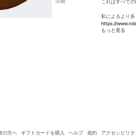
詳細
これはすべてのD
https://www.ro
もっと見る
Category=11&S
者の方へ
ギフトカードを購入
ヘルプ
規約
アクセシビリテ