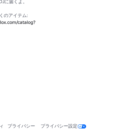
Jに届くよ。

私によるより多くのアイテム: 
blox.com/catalog?
ubcategory=19&CreatorName=GreenPigXD&SortType=3
ィ
プライバシー
プライバシー設定