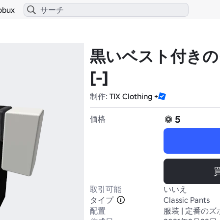
obux
黒いベスト付きの
[-]
制作:
TIX Clothing +
5
価格
取引可能
いいえ
タイプ
Classic Pants
配置
服装 | 定番のズ