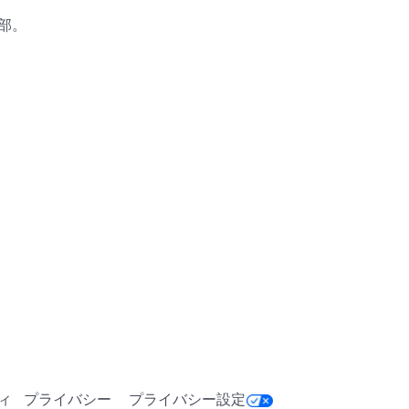
部。

blox.com/catalog/6554200369/
blox.com/catalog/7152058085/
ィ
プライバシー
プライバシー設定