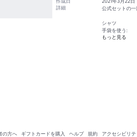
作成日
2021年3月22日
詳細
公式セットの一
シャツ

手袋を使う:

もっと見る
https://www.ro
手袋なし: 
https://www.ro
者の方へ
ギフトカードを購入
ヘルプ
規約
アクセシビリテ