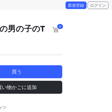
新規登録
ログイン
の男の子のT
0
買う
買い物かごに追加
ャツ