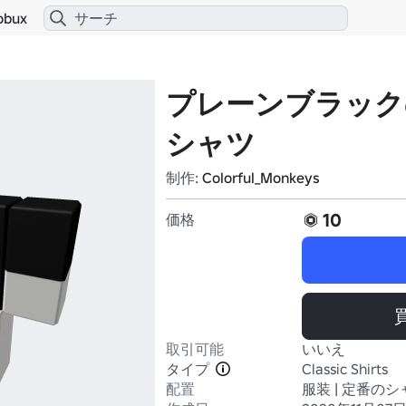
obux
プレーンブラック
シャツ
制作:
Colorful_Monkeys
10
価格
取引可能
いいえ
タイプ
Classic Shirts
配置
服装 | 定番のシ