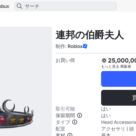
obux
連邦の伯爵夫人
制作:
Roblox
25,000,0
お買い得
もっと見る
再販者
取引可能
はい
保留期間
はい
タイプ
Head Accessori
配置
アクセサリ | 頭
素材
基本