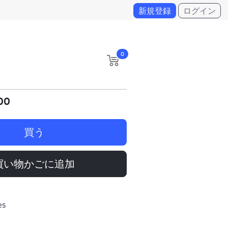
新規登録
ログイン
0
00
買う
買い物かごに追加
es