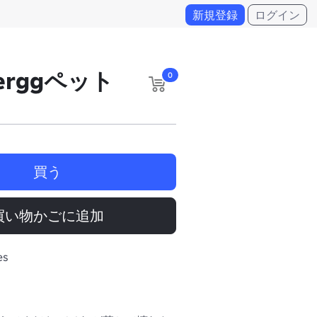
新規登録
ログイン
terggペット
0
買う
買い物かごに追加
es