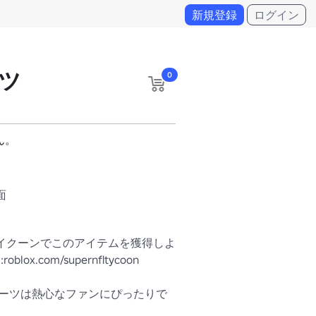
新規登録
ログイン
ツ
0
ん。
面
タイクーンでこのアイテムを獲得しよ
lox.com/supernfltycoon

ーツは熱心なファンにぴったりで
ーティなデザインで群衆の中で際