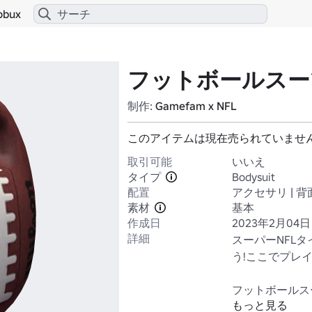
obux
フットボールスー
制作:
Gamefam x NFL
このアイテムは現在売られていませ
取引可能
いいえ
タイプ
Bodysuit
配置
アクセサリ | 背
素材
基本
作成日
2023年2月04日
詳細
スーパーNFL
う!ここでプレイ:rob
フットボールス
もっと見る
す。大胆でスポ