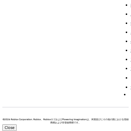
©2026 Roblox Corporation. Roblox、RobloxロゴおよびPowering Imaginationは、米国並びにその他の国における登録
商標および非登録商標です。
Close