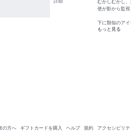
詳細
むかしむかし、
使が影から監視
下に類似のアイ
もっと見る
アバターショッ
https://www.ro
ア
者の方へ
ギフトカードを購入
ヘルプ
規約
アクセシビリテ