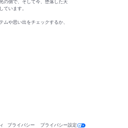
光の側で、そして今、堕落した天
しています。

テムや思い出をチェックするか、
プで見たい新しいアクセサリーを
blox.com/groups/11901945#!/
スト
ィ
プライバシー
プライバシー設定