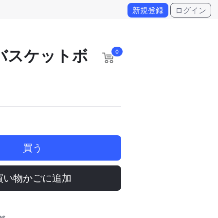
新規登録
ログイン
 バスケットボ
0
買う
買い物かごに追加
es