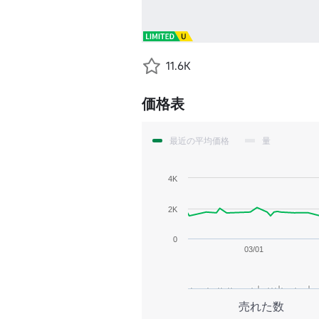
11.6K
価格表
最近の平均価格
量
4K
2K
0
03/01
売れた数