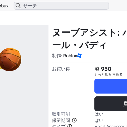
obux
ヌーブアシスト:
ール・バディ
制作:
Roblox
950
お買い得
もっと見る
再販者
取引可能
はい
保留期間
はい
タイプ
Head Accessori