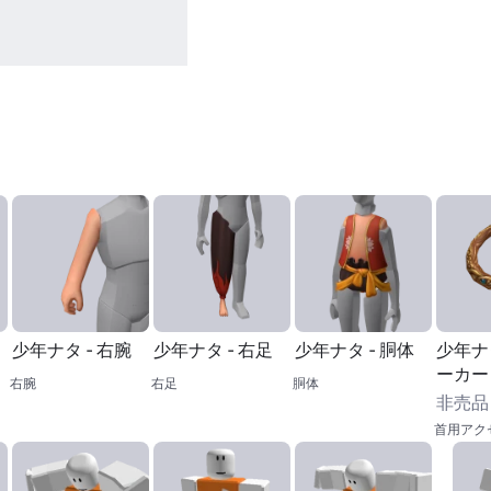
少年ナタ - 右腕
少年ナタ - 右足
少年ナタ - 胴体
少年ナタ
ーカー
右腕
右足
胴体
非売品
首用アク