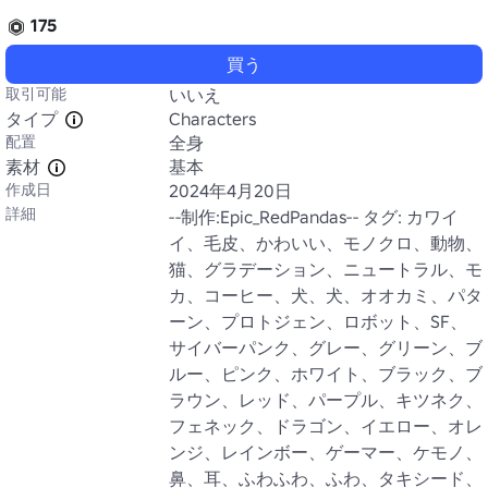
175
買う
取引可能
いいえ
タイプ
Characters
配置
全身
素材
基本
作成日
2024年4月20日
詳細
--制作:Epic_RedPandas-- タグ: カワイ
イ、毛皮、かわいい、モノクロ、動物、
猫、グラデーション、ニュートラル、モ
カ、コーヒー、犬、犬、オオカミ、パタ
ーン、プロトジェン、ロボット、SF、
サイバーパンク、グレー、グリーン、ブ
ルー、ピンク、ホワイト、ブラック、ブ
ラウン、レッド、パープル、キツネク、
フェネック、ドラゴン、イエロー、オレ
ンジ、レインボー、ゲーマー、ケモノ、
鼻、耳、ふわふわ、ふわ、タキシード、