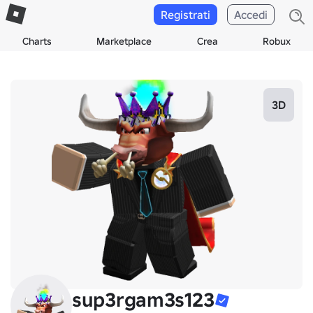
Registrati
Accedi
Charts
Marketplace
Crea
Robux
3D
sup3rgam3s123