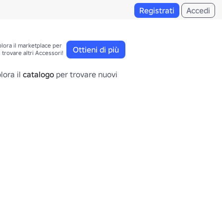
Registrati
Accedi
lora il marketplace per 

Ottieni di più
trovare altri Accessori!
lora il
catalogo
per trovare nuovi