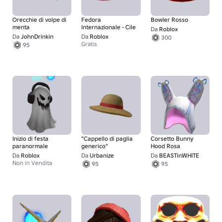
Orecchie di volpe di
Fedora
Bowler Rosso
menta
Internazionale - Cile
Da
Roblox
Da
JohnDrinkin
Da
Roblox
300
Gratis
95
Inizio di festa
"Cappello di paglia
Corsetto Bunny
paranormale
generico"
Hood Rosa
Da
Roblox
Da
Urbanize
Da
BEASTinWHITE
Non in Vendita
95
95