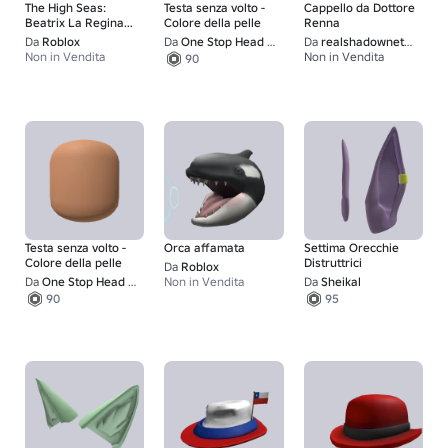
The High Seas:
Testa senza volto -
Cappello da Dottore
Beatrix La Regina
Colore della pelle
Renna
dei Pirati - Cappello
Da
Roblox
Da
One Stop Head Shop
Da
realshadownetwork
Non in Vendita
Non in Vendita
90
Testa senza volto -
Orca affamata
Settima Orecchie
Colore della pelle
Distruttrici
Da
Roblox
Da
One Stop Head Shop
Non in Vendita
Da
Sheikal
90
95