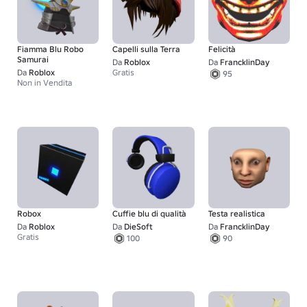
Fiamma Blu Robo
Capelli sulla Terra
Felicità
Samurai
Da
Roblox
Da
FrancklinDay
Da
Roblox
Gratis
95
Non in Vendita
Robox
Cuffie blu di qualità
Testa realistica
Da
Roblox
Da
DieSoft
Da
FrancklinDay
Gratis
100
90