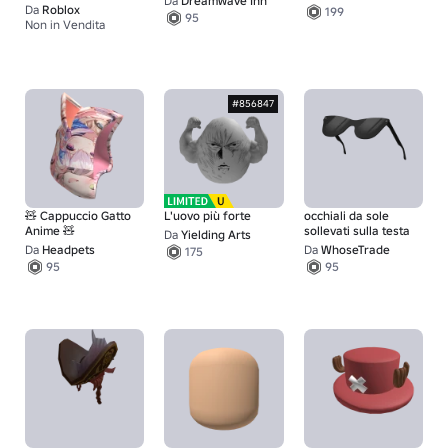
Da
Dreamwave Inn
Da
Roblox
199
95
Non in Vendita
1
#856847
🧸 Cappuccio Gatto
L'uovo più forte
occhiali da sole
Anime 🧸
sollevati sulla testa
Da
Yielding Arts
Da
Headpets
Da
WhoseTrade
175
95
95