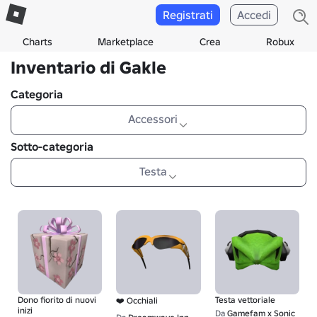
Registrati
Accedi
Charts
Marketplace
Crea
Robux
Inventario di Gakle
Categoria
Accessori
Sotto-categoria
Testa
Dono fiorito di nuovi
Testa vettoriale
❤️ Occhiali
inizi
Da
Gamefam x Sonic