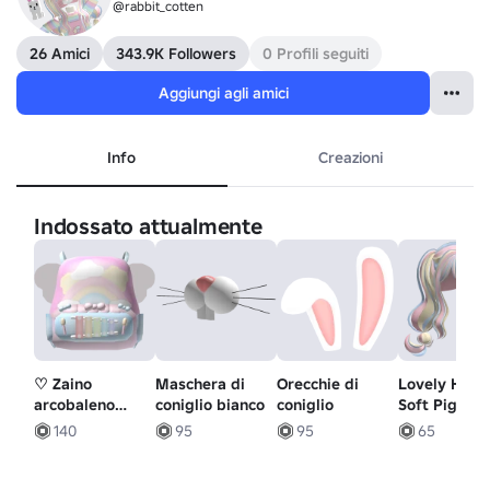
@rabbit_cotten
26 Amici
343.9K Followers
0 Profili seguiti
Aggiungi agli amici
Info
Creazioni
Indossato attualmente
♡ Zaino
Maschera di
Orecchie di
Lovely High
arcobaleno
coniglio bianco
coniglio
Soft Pigtails
pastello carino
Bubbly Brai
140
95
95
65
(3.0)
(confetti)