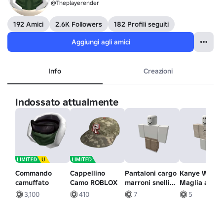
@Theplayerender
192 Amici
2.6K Followers
182 Profili seguiti
Aggiungi agli amici
Info
Creazioni
Indossato attualmente
Commando
Cappellino
Pantaloni cargo
Kanye West 
camuffato
Camo ROBLOX
marroni snelli
Maglia a
con cappuccio
maniche lun
3,100
410
7
5
Estetica y2k
Donda