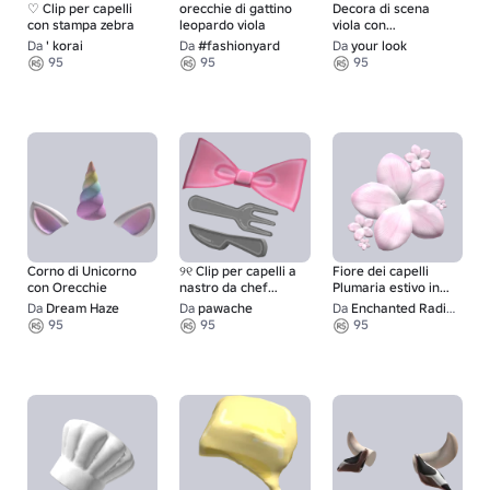
♡ Clip per capelli
orecchie di gattino
Decora di scena
con stampa zebra
leopardo viola
viola con
fermacapelli a stella
Da
' korai
Da
#fashionyard
Da
your look
di Harajuku
95
95
95
Corno di Unicorno
୨୧ Clip per capelli a
Fiore dei capelli
con Orecchie
nastro da chef
Plumaria estivo in
carino in rosa
rosa
Da
Dream Haze
Da
pawache
Da
Enchanted Radiance
95
95
95