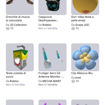
Orecchie di mucca
Cappuccio
Durr mlep testa a
al cioccolato
Deathspeaker
palla emoji
Korblox
Da
JD Collection
Da
Roblox
Da
Grape UGC
95
Non in Vendita
90
Testa scatola di
Frutiger Aero G3
Clip Hibiscus Blu
succo
Antenne Monitor -
Da
ecat
Blu Cielo
Da
Roblox
Da
MECHA-MART
95
Non in Vendita
Non in Vendita
1