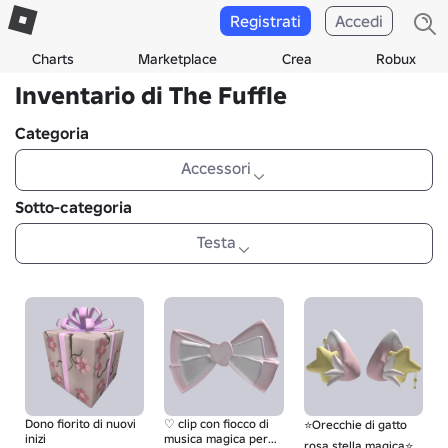
Registrati
Accedi
Charts
Marketplace
Crea
Robux
Inventario di The Fuffle
Categoria
Accessori
Sotto-categoria
Testa
Dono fiorito di nuovi
♡ clip con fiocco di
⭐Orecchie di gatto
inizi
musica magica per
rosa stella magica⭐