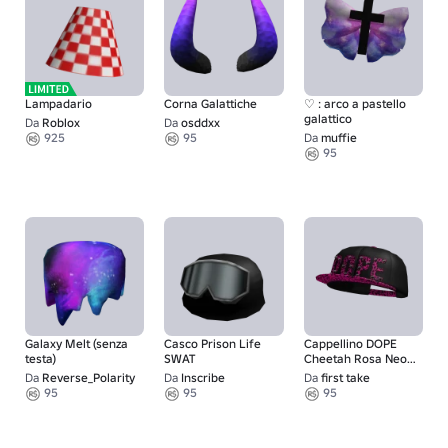
Lampadario
Corna Galattiche
♡ : arco a pastello
galattico
Da
Roblox
Da
osddxx
925
95
Da
muffie
95
Galaxy Melt (senza
Casco Prison Life
Cappellino DOPE
testa)
SWAT
Cheetah Rosa Neon
Scene 2000
Da
Reverse_Polarity
Da
Inscribe
Da
first take
95
95
95