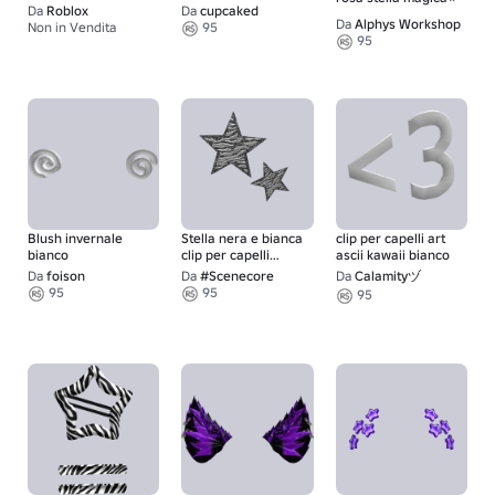
piano (rosa chiaro)
Da
Roblox
Da
cupcaked
Da
Alphys Workshop
Non in Vendita
95
1
95
Blush invernale
Stella nera e bianca
clip per capelli art
bianco
clip per capelli
ascii kawaii bianco
scena zebra mcbling
Da
foison
Da
#Scenecore
Da
Calamityヅ
y2k
95
95
95