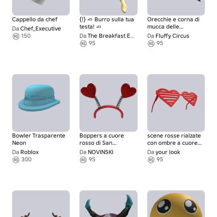
Cappello da chef
{!} 🧈 Burro sulla tua
Orecchie e corna di
testa! 🧈
mucca delle
Da
Chef_Executive
Highlands nere e
150
Da
The Breakfast Emporium
Da
Fluffy Circus
bianche
95
95
Bowler Trasparente
Boppers a cuore
scene rosse rialzate
Neon
rosso di San
con ombre a cuore
Valentino
sulla testa
Da
Roblox
Da
NOVINSKI
Da
your look
300
95
95