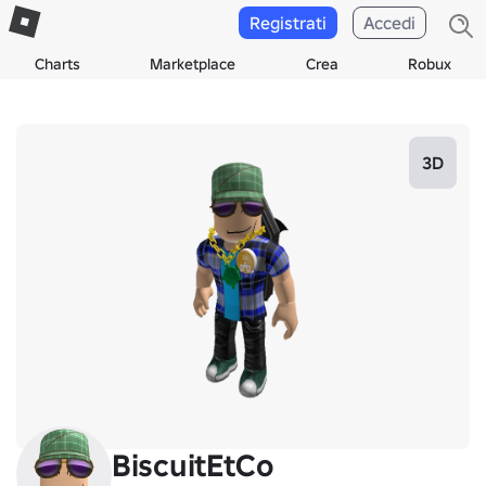
Registrati
Accedi
Charts
Marketplace
Crea
Robux
3D
BiscuitEtCo