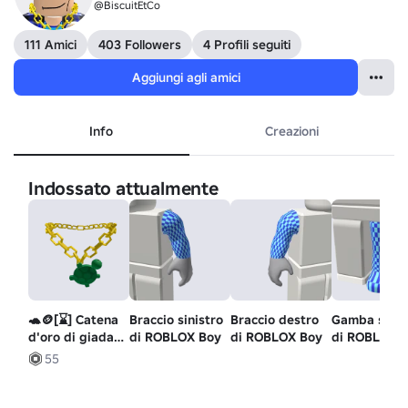
@BiscuitEtCo
111 Amici
403 Followers
4 Profili seguiti
Aggiungi agli amici
Info
Creazioni
Indossato attualmente
🐢🪙[⌛] Catena
Braccio sinistro
Braccio destro
Gamba sinis
d'oro di giada
di ROBLOX Boy
di ROBLOX Boy
di ROBLOX 
tartaruga /
55
tartaruga [⌛]
🪙🐢