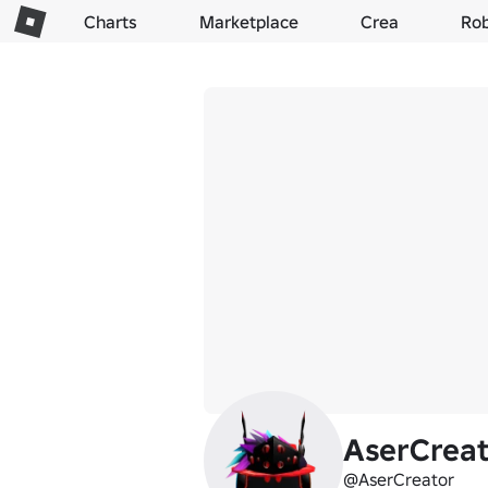
Charts
Marketplace
Crea
Ro
AserCreat
@AserCreator