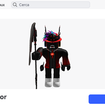
bux
or