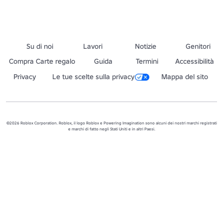
Su di noi
Lavori
Notizie
Genitori
Compra Carte regalo
Guida
Termini
Accessibilità
Privacy
Le tue scelte sulla privacy
Mappa del sito
©2026 Roblox Corporation. Roblox, il logo Roblox e Powering Imagination sono alcuni dei nostri marchi registrati
e marchi di fatto negli Stati Uniti e in altri Paesi.