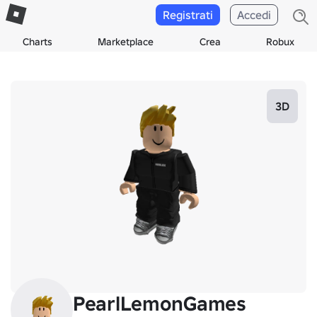
Registrati
Accedi
Charts
Marketplace
Crea
Robux
3D
PearlLemonGames