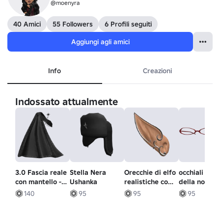
@moenyra
40 Amici
55 Followers
6 Profili seguiti
Aggiungi agli amici
Info
Creazioni
Indossato attualmente
3.0 Fascia reale
Stella Nera
Orecchie di elfo
occhiali y2k
con mantello -
Ushanka
realistiche con
della nonna
nero
gioielli in
140
95
95
95
argento