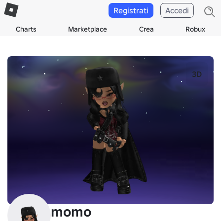
Registrati
Accedi
Charts
Marketplace
Crea
Robux
3D
momo