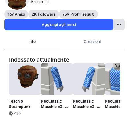
@incorpsed
167 Amici
2K Followers
759 Profili seguiti
Aggiungi agli amici
Info
Creazioni
Indossato attualmente
Teschio
NeoClassic
NeoClassic
NeoClassic
Steampunk
Maschio v2 -
Maschio v2 -
Maschio v2 
Braccio sinistro
Braccio destro
Torso
470