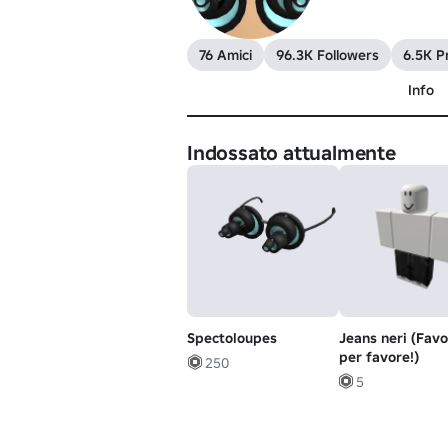
76 Amici
96.3K Followers
6.5K Pr
Info
Indossato attualmente
Spectoloupes
Jeans neri (Favo
per favore!)
250
5