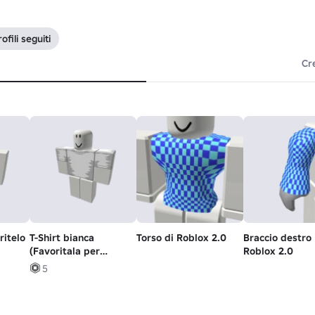
ofili seguiti
Cr
ritelo
T-Shirt bianca
Torso di Roblox 2.0
Braccio destro
(Favoritala per
Roblox 2.0
favore!)
5