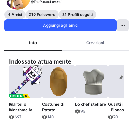
@ThePotatoLovers1
4 Amici
219 Followers
31 Profili seguiti
Aggiungi agli amici
Info
Creazioni
Indossato attualmente
Martello
Costume di
Lo chef stellare
Guanti inver
Marshmello
Patata
- Bianco
95
697
140
70