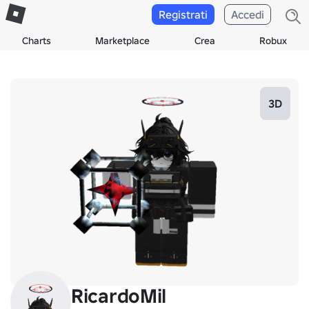
Registrati
Accedi
Charts
Marketplace
Crea
Robux
3D
RicardoMil