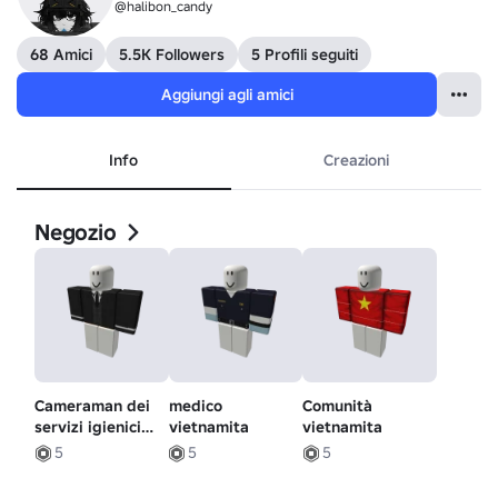
@halibon_candy
68 Amici
5.5K Followers
5 Profili seguiti
Aggiungi agli amici
Info
Creazioni
Negozio
Cameraman dei
medico
Comunità
servizi igienici
vietnamita
vietnamita
Skibidi
5
5
5