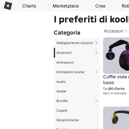
Charts
Marketplace
Crea
Ro
I preferiti di ko
Accessori
Categoria
Abbigliamento classico
Accessori
Animazioni
Animazioni avatar
Cuffie viola 
Audio
lusso
Da
@EnDarke
Avatar
Non in Vendita
Bundle
Capelli
Decalcomanie