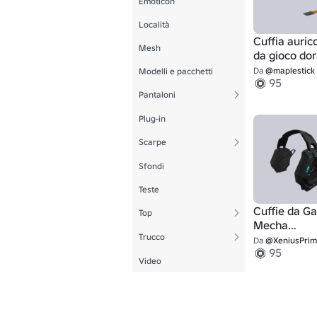
Emoticon
Località
Cuffia auric
Mesh
da gioco do
Da
@maplestick
Modelli e pacchetti
95
Pantaloni
Plug-in
Scarpe
Sfondi
Teste
Cuffie da G
Top
Mecha
Trucco
nere/ciano
Da
@XeniusPri
95
Video