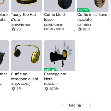
olare
Toony Top Hat
Cuffie blu di
Cuffie in cartone
rata
d'oro
lusso
riciclato
Da
@Urbanize
Da
@EnDarke
Da
Roblox
95
1
88K+
Non in Vendita
amer
Cuffie ad
Passeggiata
ottagono di api
Nera
me
Da
@MainGag
Da
Roblox
99
67M+
Pagina 1