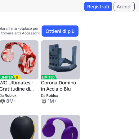
Registrati
Accedi
lora il marketplace per 

Ottieni di più
trovare altri Accessori!
WC Ultimates -
Corona Domino
Gratitudine di
in Acciaio Blu
granato
Da
Roblox
Da
Roblox
8M+
1M+