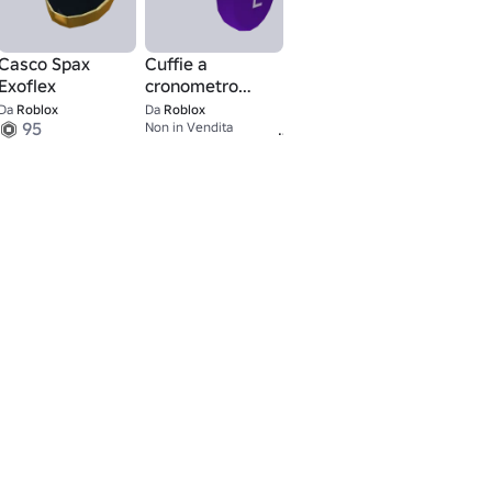
Casco Spax
Cuffie a
Exoflex
cronometro
viola
Da
Roblox
Da
Roblox
95
40K+
Non in Vendita