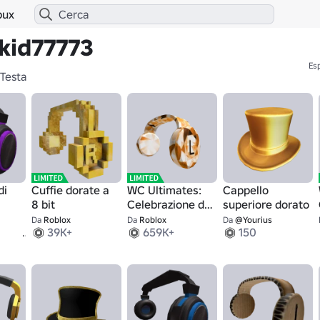
bux
olkid77773
Esp
Testa
di
Cuffie dorate a
WC Ultimates:
Cappello
8 bit
Celebrazione del
superiore dorato
Citrino
Da
Roblox
Da
Roblox
Da
@Yourius
1
39K+
659K+
150