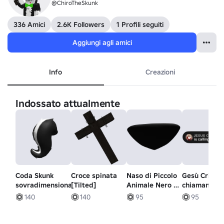
@ChiroTheSkunk
336 Amici
2.6K Followers
1 Profili seguiti
Aggiungi agli amici
Info
Creazioni
Indossato attualmente
Coda Skunk
Croce spinata
Naso di Piccolo
Gesù Cristo 
sovradimensionata
[Tilted]
Animale Nero -
chiamando l
Forma Alt
bolla
140
140
95
95