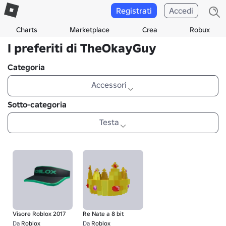
Registrati
Accedi
Charts
Marketplace
Crea
Robux
I preferiti di TheOkayGuy
Categoria
Accessori
Sotto-categoria
Testa
Visore Roblox 2017
Re Nate a 8 bit
Da
Roblox
Da
Roblox