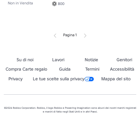
Non in Vendita
800
Pagina 1
Su di noi
Lavori
Notizie
Genitori
Compra Carte regalo
Guida
Termini
Accessibilità
Privacy
Le tue scelte sulla privacy
Mappa del sito
©2026 Roblox Corporation. Roblox, il logo Roblox e Powering Imagination sono alcuni dei nostri marchi registrati
e marchi di fatto negli Stati Uniti e in altri Paesi.