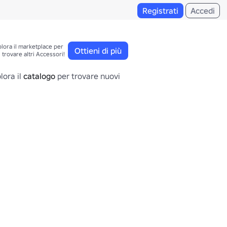
Registrati
Accedi
lora il marketplace per 

Ottieni di più
trovare altri Accessori!
lora il
catalogo
per trovare nuovi