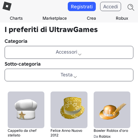
Registrati
Accedi
Charts
Marketplace
Crea
Robux
I preferiti di UltrawGames
Categoria
Accessori
Sotto-categoria
Testa
Cappello da chef
Felice Anno Nuovo
Bowler Roblox d'oro
stellato
2012
Da
Roblox