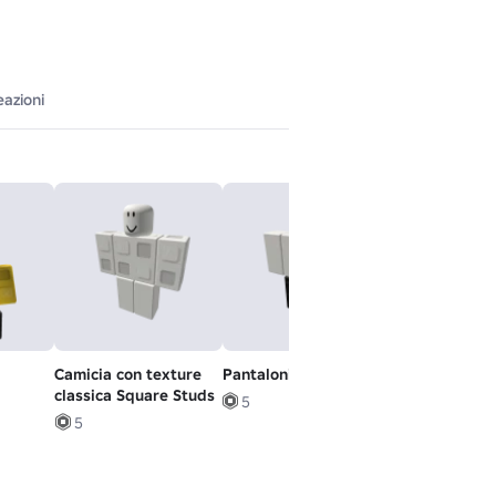
eazioni
Camicia con texture
Pantaloni militari neri
Anime - Umor
classica Square Studs
5
5