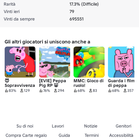
Rarità
17.3% (Difficile)
Vinti ieri
79
Vinti da sempre
695551
Gli altri giocatori si uniscono anche a
😈
[EVIE] Peppa
MMC: Gioco di
Guarda i film
Sopravvivenza
Pig RP 🐷
ruolo!
di peppa
Peppa Pig
maledetti
83%
129
76%
294
68%
83
68%
357
l'assassino
Su di noi
Lavori
Notizie
Genitori
Compra Carte regalo
Guida
Termini
Accessibilità