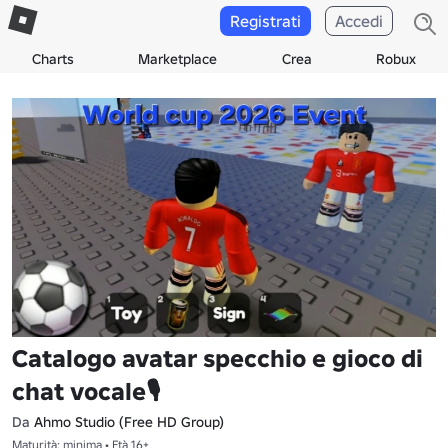
Registrati
Accedi
Charts
Marketplace
Crea
Robux
Catalogo avatar specchio e gioco di
chat vocale🎙
Da
Ahmo Studio (Free HD Group)
Maturità: minima • Età 16+