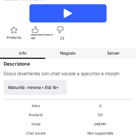
Preferito
44
23
Info
Negozio
Server
Descrizione
Gioco divertente con chat vocale a specchio e morph
Maturità: minima • Età 16+
Attivi
0
Preferiti
721
Visite
248.9K+
Chat vocale
Non supportata