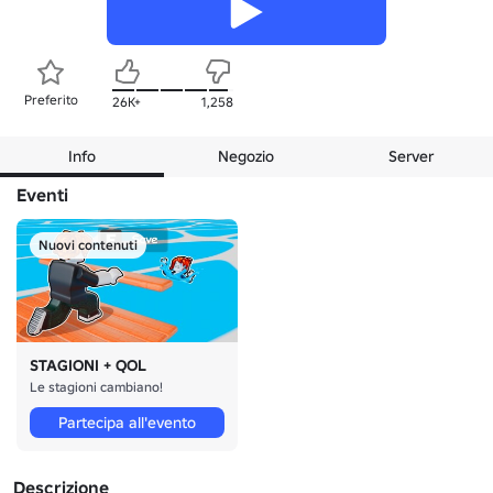
Preferito
26K+
1,258
Info
Negozio
Server
Eventi
Nuovi contenuti
STAGIONI + QOL
Le stagioni cambiano!
Partecipa all'evento
Descrizione