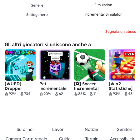
Simulation
Genere
Incremental Simulator
Sottogenere
Segnala un abuso
Gli altri giocatori si uniscono anche a
[🔥UPD]
Pet
[⚽] Soccer
[🔥 x2
Dropper
Incrementale
Incremental
Statistiche]
Incrementale
Simulatore di
92%
734
90%
62
86%
11
93%
43
pulsanti pazzi
Su di noi
Lavori
Notizie
Genitori
Compra Carte regalo
Guida
Termini
Accessibilità