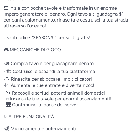
💵 Inizia con poche tavole e trasformale in un enorme 
impero generatore di denaro. Ogni tavola ti guadagna $1 
per ogni aggiornamento, rinascita e costruisci la tua strada 
attraverso l'oceano!

Usa il codice "SEASONS!" per soldi gratis!

🎮 MECCANICHE DI GIOCO: 

-🪵 Compra tavole per guadagnare denaro 

- 🏗️ Costruisci e espandi la tua piattaforma 

-🔁 Rinascita per sbloccare i moltiplicatori 

-📈 Aumenta le tue entrate e diventa ricco! 

- 🐾 Raccogli e schiudi potenti animali domestici 

-✨ Incanta le tue tavole per enormi potenziamenti! 

- 🌉 Contribuisci al ponte del server 

✨ ALTRE FUNZIONALITÀ:

-💰 Miglioramenti e potenziamenti 
