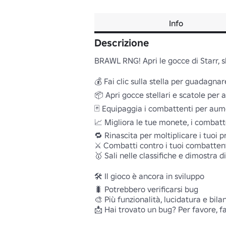
Info
Descrizione
BRAWL RNG! Apri le gocce di Starr, sbl
💰 Fai clic sulla stella per guadagnar
📦 Apri gocce stellari e scatole per a
🃏 Equipaggia i combattenti per aume
📈 Migliora le tue monete, i combatte
🔁 Rinascita per moltiplicare i tuoi 
⚔️ Combatti contro i tuoi combattenti
🥇 Sali nelle classifiche e dimostra di 
🛠️ Il gioco è ancora in sviluppo 

🐛 Potrebbero verificarsi bug 

🎨 Più funzionalità, lucidatura e bila
📩 Hai trovato un bug? Per favore, fa