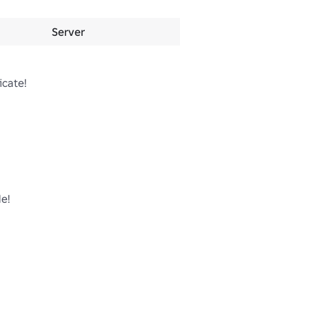
Server
cate!

! 
