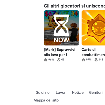
Gli altri giocatori si unisco
[Mark] Sopravvivi
Carte di
alla lava per i
combattimen
combattenti! 🔥
rotanti
96%
43
97%
148
Su di noi
Lavori
Notizie
Genitori
Mappa del sito