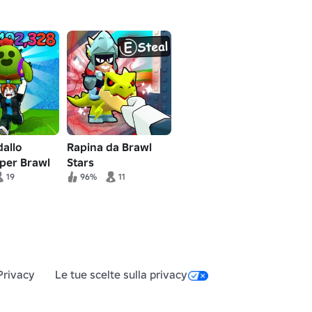
allo
Rapina da Brawl
per Brawl
Stars
19
96%
11
Privacy
Le tue scelte sulla privacy