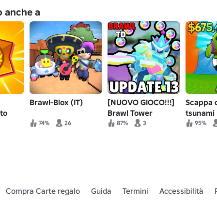
no anche a
Brawl-Blox (IT)
[NUOVO GIOCO!!!]
Scappa d
to
Brawl Tower
tsunami 
Defense
Stars
74%
26
87%
3
95%
Compra Carte regalo
Guida
Termini
Accessibilità