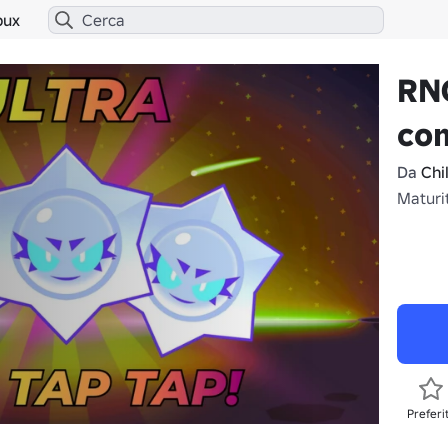
bux
RN
co
Da
Chi
Maturi
Preferi