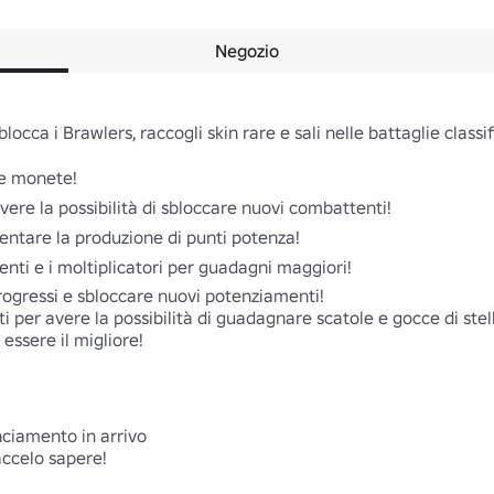
Negozio
occa i Brawlers, raccogli skin rare e sali nelle battaglie classifi
e monete! 

vere la possibilità di sbloccare nuovi combattenti! 

ntare la produzione di punti potenza! 

nti e i moltiplicatori per guadagni maggiori! 

progressi e sbloccare nuovi potenziamenti! 

 per avere la possibilità di guadagnare scatole e gocce di stelle
essere il migliore! 

nciamento in arrivo 

ccelo sapere! 
