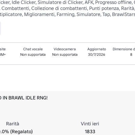
er, Idle Clicker, Simulatore di Clicker, AFK, Progresso offline, Cl
, Combattenti, Collezione di combattenti, Punti potenza, Rarità, 
tiplicatore, Miglioramenti, Farming, Simulatore, Tap, BrawlStar
site
Chat vocale
Videocamera
Aggiornato
Dimensione d
.4M+
Non supportata
Non supportata
30/7/2026
8
 IN BRAWL IDLE RNG!
Rarità
Vinti ieri
.0% (Regalato)
1833