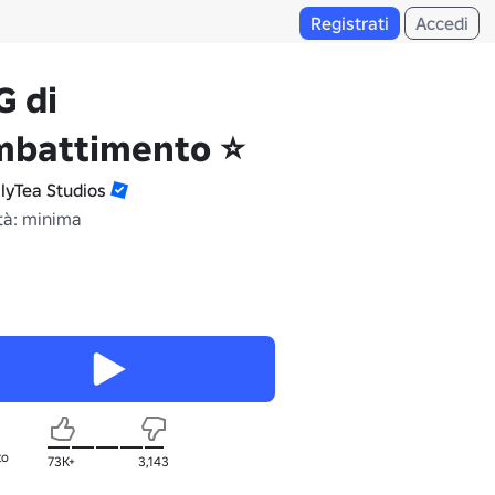
Registrati
Accedi
G di
mbattimento ⭐
llyTea Studios
tà: minima
to
73K+
3,143