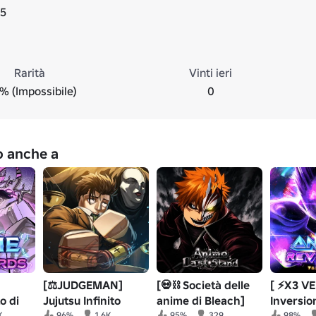
25
Rarità
Vinti ieri
% (Impossibile)
0
no anche a
[⚖️JUDGEMAN]
[💀⛓️ Società delle
[ ⚡️X3 V
o di
Jujutsu Infinito
anime di Bleach]
Inversio
K
96%
1.6K
95%
329
98%