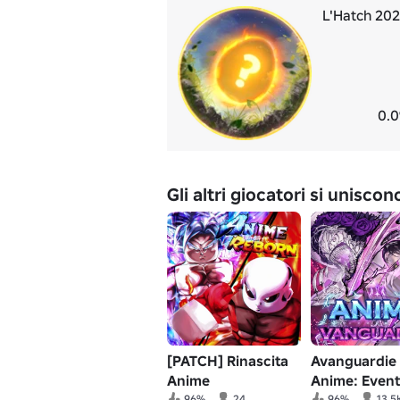
L'Hatch 20
0.0
Gli altri giocatori si unisco
[PATCH] Rinascita
Avanguardie
Anime
Anime: Event
96%
24
96%
13.5