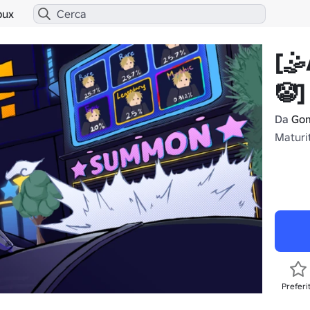
bux
[
🤡]
Da
Go
Maturi
Preferi