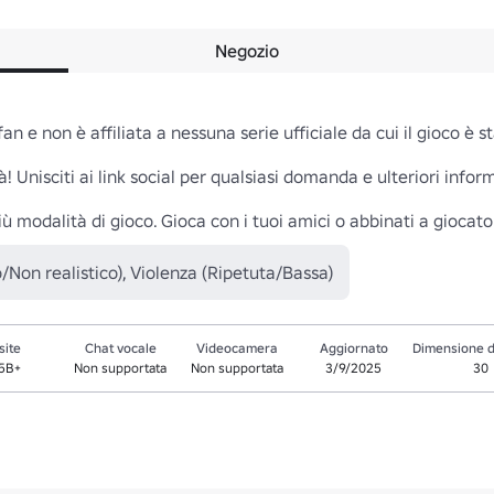
Negozio
n e non è affiliata a nessuna serie ufficiale da cui il gioco è sta
! Unisciti ai link social per qualsiasi domanda e ulteriori inform
 modalità di gioco. Gioca con i tuoi amici o abbinati a giocator
Non realistico), Violenza (Ripetuta/Bassa)
site
Chat vocale
Videocamera
Aggiornato
Dimensione d
.5B+
Non supportata
Non supportata
3/9/2025
30