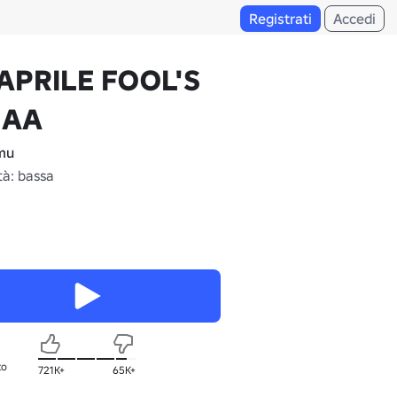
Registrati
Accedi
APRILE FOOL'S
 AA
mu
tà: bassa
to
721K+
65K+