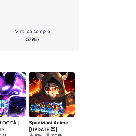
Vinti da sempre
57987
ELOCITÀ ]
Spedizioni Anime
ne
[UPDATE 😈]
18
97%
123.5K