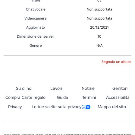
Visite
63
Chat vocale
Non supportata
Videocamera
Non supportata
Aggiornato
20/12/2021
Dimensione del server
10
Genere
N/A
Segnala un abuso
Su di noi
Lavori
Notizie
Genitori
Compra Carte regalo
Guida
Termini
Accessibilità
Privacy
Le tue scelte sulla privacy
Mappa del sito
©2026 Roblox Corporation. Roblox, il logo Roblox e Powering Imagination sono alcuni dei nostri marchi registrati