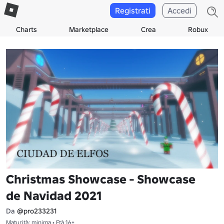
Registrati
Accedi
Charts
Marketplace
Crea
Robux
Christmas Showcase - Showcase
de Navidad 2021
Da
@pro233231
Maturità: minima • Età 16+