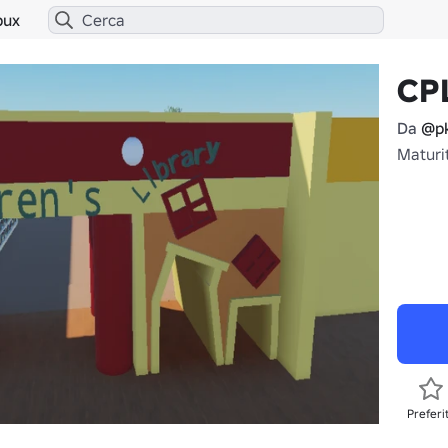
bux
CP
Da
@pk
Maturit
Preferi