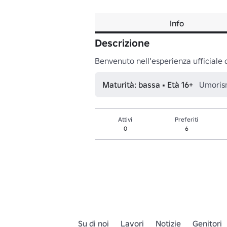
Info
Descrizione
Benvenuto nell'esperienza ufficiale 
Maturità: bassa • Età 16+
Umorism
Attivi
Preferiti
0
6
Su di noi
Lavori
Notizie
Genitori