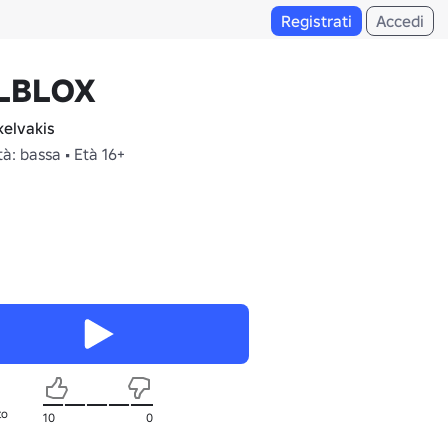
Registrati
Accedi
LBLOX
elvakis
à: bassa • Età 16+
to
10
0