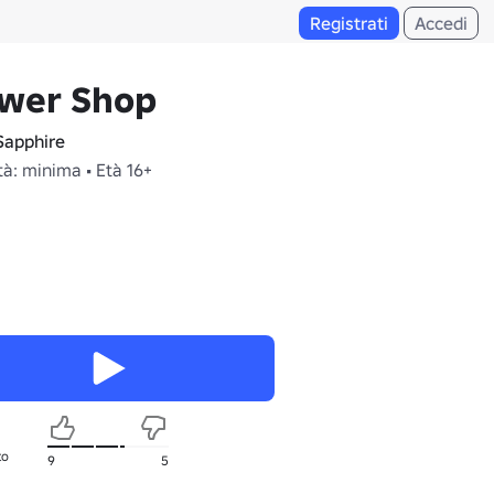
Registrati
Accedi
ower Shop
apphire
à: minima • Età 16+
to
9
5