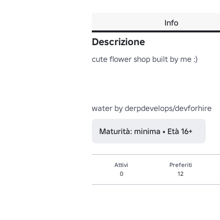
Info
Descrizione
cute flower shop built by me :)

water by derpdevelops/devforhire
Maturità: minima • Età 16+
Attivi
Preferiti
0
12