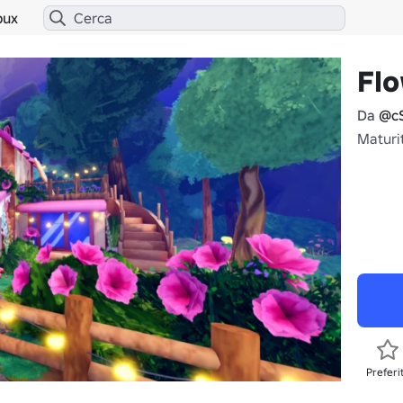
bux
Fl
Da
@cS
Maturit
Preferi