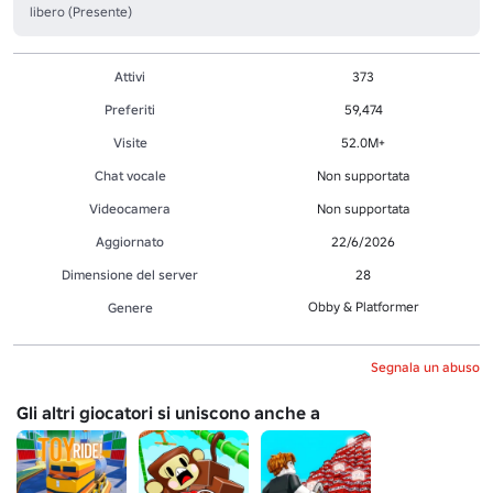
libero (Presente)
Attivi
373
Preferiti
59,474
Visite
52.0M+
Chat vocale
Non supportata
Videocamera
Non supportata
Aggiornato
22/6/2026
Dimensione del server
28
Obby & Platformer
Genere
Segnala un abuso
Gli altri giocatori si uniscono anche a