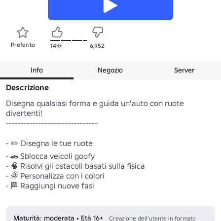
Preferito
14K+
6,952
Info
Negozio
Server
Descrizione
Disegna qualsiasi forma e guida un'auto con ruote 
divertenti! 

-------------------------------

- ✏️ Disegna le tue ruote 

- 🚗 Sblocca veicoli goofy 

- 🧠 Risolvi gli ostacoli basati sulla fisica 

- 🌈 Personalizza con i colori 

- 🏁 Raggiungi nuove fasi 

Maturità: moderata • Età 16+
Creazione dell'utente in formato