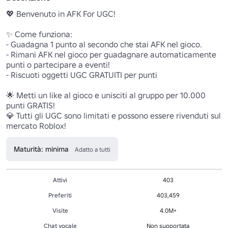
💖 Benvenuto in AFK For UGC! 

✨ Come funziona:

- Guadagna 1 punto al secondo che stai AFK nel gioco.

- Rimani AFK nel gioco per guadagnare automaticamente 
punti o partecipare a eventi!

- Riscuoti oggetti UGC GRATUITI per punti

🌟 Metti un like al gioco e unisciti al gruppo per 10.000 
punti GRATIS! 

💎 Tutti gli UGC sono limitati e possono essere rivenduti sul 
mercato Roblox! 
Maturità: minima
Adatto a tutti
Attivi
403
Preferiti
403,459
Visite
4.0M+
Chat vocale
Non supportata